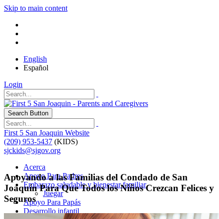
Skip to main content
English
Español
Login
Search Button
First 5 San Joaquin Website
(209) 953-5437
(KIDS)
sjckids@sjgov.org
Acerca
Apoyo Para Padres
Apoyando a las Familias del Condado de San
Embarazo saludable y bienestar familiar
Joaquín Para Que Todos los Niños Crezcan Felices y
Juegar
Seguros
Apoyo Para Papás
Desarrollo infantil